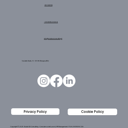
051 535705
+39 3393524888
info@studiosdconsulting.it
Via dello Stallo, 10 40138 Bologna (BO)
Privacy Policy
Cookie Policy
Copyright © 2025 · Studio SD Consulting - Consulenza del Lavoro | HR Management · P.IVA: 04098961206