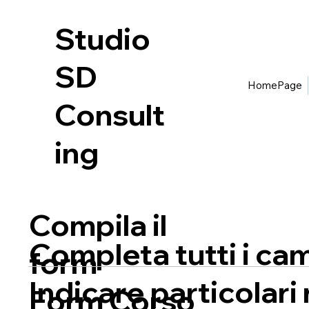
Studio
SD
HomePage
Consult
ing
Compila il
Completa tutti i cam
form
Indicare particolari 
Form Corso