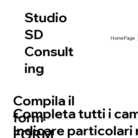
Studio
SD
HomePage
Consult
ing
Compila il
Completa tutti i cam
form
Indicare particolari 
FORM