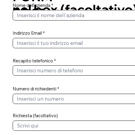
nel box (facoltativo
Nome dell'azienda
PROVA
Indirizzo Email
Recapito telefonico
Numero di richiedenti
Richiesta (facoltativo)